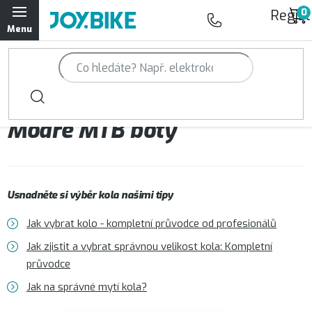
Přejít
Regist
na
obsah
Trailová kola Qayron
Horská kola Qayron
Modré MTB boty
Dámská horská kola Qayron
Předváděcí kola Qayron
Usnadněte si výběr kola našimi tipy
Rámy Qayron
Jak vybrat kolo - kompletní průvodce od profesionálů
Doplňky a oblečení Qayron
Jak zjistit a vybrat správnou velikost kola: Kompletní
průvodce
Kontakt
Servisní a výdejní místa
Magazín JOY.BIKE
Jak na správné mytí kola?
Moje objednávka