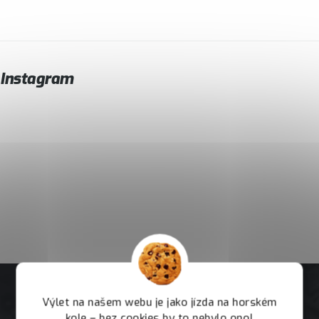
Instagram
Výlet na našem webu je jako jízda na horském
kole – bez cookies by to nebylo ono!