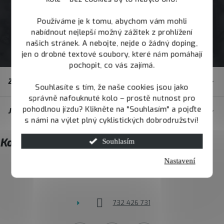
Používáme je k tomu, abychom vám mohli
nabídnout nejlepší možný zážitek z prohlížení
našich stránek. A nebojte, nejde o žádný doping,
jen o drobné textové soubory, které nám pomáhají
pochopit, co vás zajímá.
Z
Zákaznický servis
á
Souhlasíte s tím, že naše cookies jsou jako
správně nafouknuté kolo – prostě nutnost pro
p
pohodlnou jízdu? Klikněte na "Souhlasím" a pojďte
JOY.BIKE
a
s námi na výlet plný cyklistických dobrodružství!
t
Kontakt
Souhlasím
í
Nastavení
info
@
joybike.cz
732 426 731