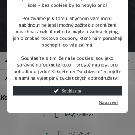
kole – bez cookies by to nebylo ono!
Používáme je k tomu, abychom vám mohli
nabídnout nejlepší možný zážitek z prohlížení
našich stránek. A nebojte, nejde o žádný doping,
jen o drobné textové soubory, které nám pomáhají
pochopit, co vás zajímá.
Z
Souhlasíte s tím, že naše cookies jsou jako
Zákaznický servis
á
správně nafouknuté kolo – prostě nutnost pro
pohodlnou jízdu? Klikněte na "Souhlasím" a pojďte
p
s námi na výlet plný cyklistických dobrodružství!
JOY.BIKE
a
t
Souhlasím
Kontakt
í
Nastavení
info
@
joybike.cz
732 426 731