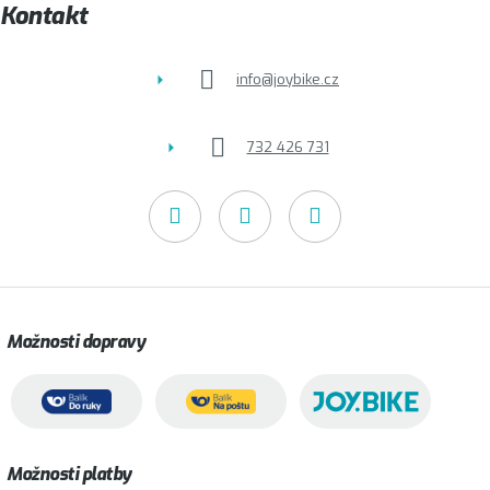
t
Kontakt
í
info
@
joybike.cz
732 426 731
Možnosti dopravy
Možnosti platby