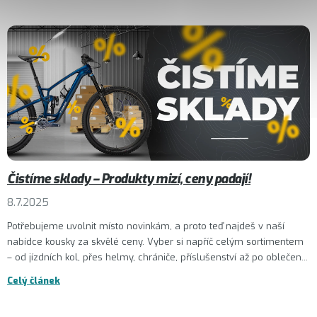
Čistíme sklady – Produkty mizí, ceny padají!
8.7.2025
Potřebujeme uvolnit místo novinkám, a proto teď najdeš v naší
nabídce kousky za skvělé ceny. Vyber si napříč celým sortimentem
– od jízdních kol, přes helmy, chrániče, příslušenství až po oblečen...
Celý článek