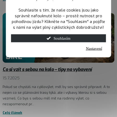
Souhlasíte s tím, že naše cookies jsou jako
správně nafouknuté kolo – prostě nutnost pro
pohodlnou jízdu? Klikněte na "Souhlasím" a pojďte
s námi na výlet plný cyklistických dobrodružství!
Souhlasím
Nastavení
Co si vzít s sebou na kolo – tipy na vybavení
15.7.2025
Pokud se chystáš na cyklovýlet, měl by ses správně připravit. A to
nejen co se plánování trasy týká, ale i výbavy, kterou si s sebou
vezmeš. Co bys s sebou měl mít na rodinný výlet, co
nezapomenout pr...
Celý článek