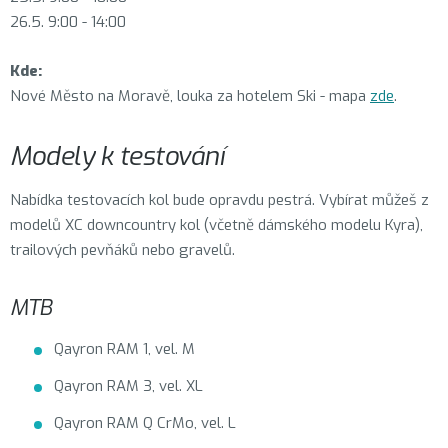
26.5. 9:00 - 14:00
Kde:
Nové Město na Moravě, louka za hotelem Ski - mapa
zde
.
Modely k testování
Nabídka testovacích kol bude opravdu pestrá. Vybírat můžeš z
modelů XC downcountry kol (včetně dámského modelu Kyra),
trailových pevňáků nebo gravelů.
MTB
Qayron RAM 1, vel. M
Qayron RAM 3, vel. XL
Qayron RAM Q CrMo, vel. L