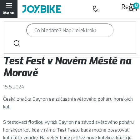
Přejít
Regist
na
obsah
Trailová kola Qayron
Horská kola Qayron
Magazín JOY.BIKE
Test Fest v Novém Městě na
Dámská horská kola Qayron
Moravě
Předváděcí kola Qayron
15.5.2024
Rámy Qayron
Česká značka Qayron se zúčastní světového poháru horských
kol!
Doplňky a oblečení Qayron
S testovací flotilou vyráží Qayron na závod světového poháru
Kontakt
Servisní a výdejní místa
Magazín JOY.BIKE
horských kol, kde v rámci Test Festu bude možné otestovat
Moje objednávka
kola této značky. Na výběr bude průřez nové kolekce, která je