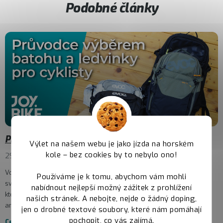
Podobné články
Průvodce výběrem batohu a ledvinky pro cyklisty
Výlet na našem webu je jako jízda na horském
kole – bez cookies by to nebylo ono!
29.7.2025
Voda, nářadí, pumpička, náhradní duše, telefon, klíče nebo třeba
Používáme je k tomu, abychom vám mohli
svačina. Pro většinu cyklistů nezbytnosti, bez kterých nevyjedou a
nabídnout nejlepší možný zážitek z prohlížení
které poberou různé brašny – pod sedlem, na řídítkách, v rámu –
našich stránek. A nebojte, nejde o žádný doping,
aneb...
jen o drobné textové soubory, které nám pomáhají
pochopit, co vás zajímá.
Celý článek