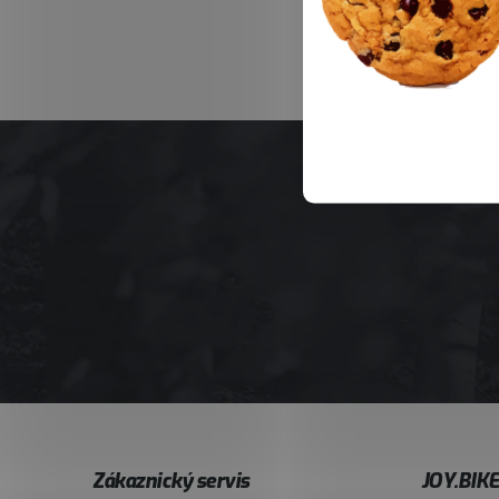
Z
Zákaznický servis
JOY.BIK