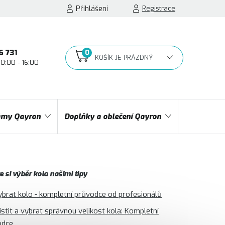
Přihlášení
Registrace
6 731
10:00 - 16:00
NÁKUPNÍ
KOŠÍK
my Qayron
Doplňky a oblečení Qayron
 si výběr kola našimi tipy
ybrat kolo - kompletní průvodce od profesionálů
jistit a vybrat správnou velikost kola: Kompletní
odce