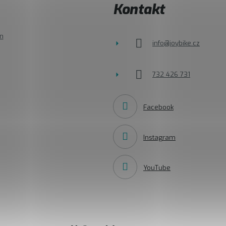
Kontakt
n
info
@
joybike.cz
732 426 731
Facebook
Instagram
YouTube