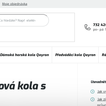
Moje objednávka
732 42
po– pá: 
Dámská horská kola Qayron
Předváděcí kola Qayron
Rá
ová kola s
Usnadněte
Jak v
Jak z
prův