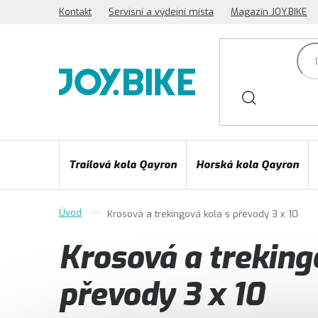
Přejít
Kontakt
Servisní a výdejní místa
Magazín JOY.BIKE
na
obsah
Trailová kola Qayron
Horská kola Qayron
Krosová a trekingová kola s převody 3 x 10
Krosová a treking
převody 3 x 10