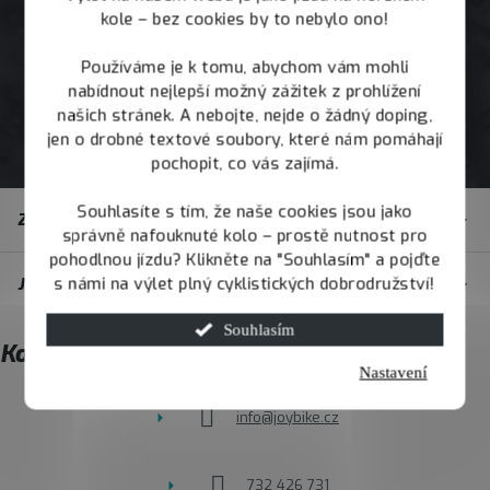
kole – bez cookies by to nebylo ono!
Používáme je k tomu, abychom vám mohli
nabídnout nejlepší možný zážitek z prohlížení
našich stránek. A nebojte, nejde o žádný doping,
jen o drobné textové soubory, které nám pomáhají
pochopit, co vás zajímá.
Z
Souhlasíte s tím, že naše cookies jsou jako
Zákaznický servis
á
správně nafouknuté kolo – prostě nutnost pro
pohodlnou jízdu? Klikněte na "Souhlasím" a pojďte
p
s námi na výlet plný cyklistických dobrodružství!
JOY.BIKE
a
t
Souhlasím
Kontakt
í
Nastavení
info
@
joybike.cz
732 426 731