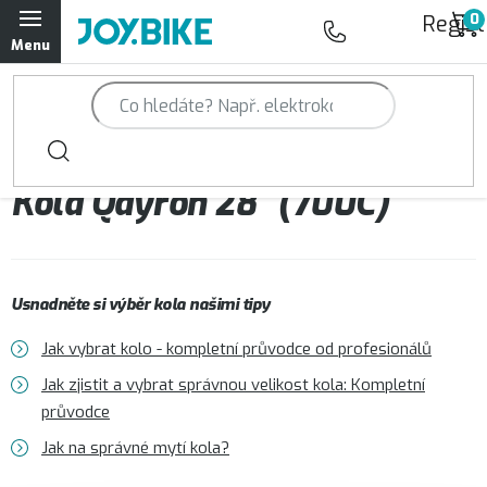
Přejít
Regist
na
obsah
Trailová kola Qayron
Horská kola Qayron
Kola Qayron 28" (700C)
Dámská horská kola Qayron
Předváděcí kola Qayron
Usnadněte si výběr kola našimi tipy
Rámy Qayron
Jak vybrat kolo - kompletní průvodce od profesionálů
Doplňky a oblečení Qayron
Jak zjistit a vybrat správnou velikost kola: Kompletní
průvodce
Kontakt
Servisní a výdejní místa
Magazín JOY.BIKE
Jak na správné mytí kola?
Moje objednávka