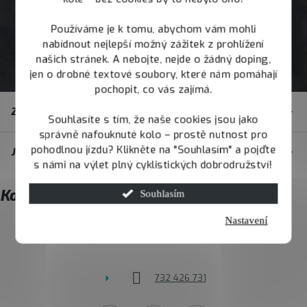
Používáme je k tomu, abychom vám mohli
nabídnout nejlepší možný zážitek z prohlížení
našich stránek. A nebojte, nejde o žádný doping,
jen o drobné textové soubory, které nám pomáhají
pochopit, co vás zajímá.
Z
Zákaznický servis
á
Souhlasíte s tím, že naše cookies jsou jako
správně nafouknuté kolo – prostě nutnost pro
p
pohodlnou jízdu? Klikněte na "Souhlasím" a pojďte
JOY.BIKE
a
s námi na výlet plný cyklistických dobrodružství!
t
Kontakt
Souhlasím
í
Nastavení
info
@
joybike.cz
732 426 731