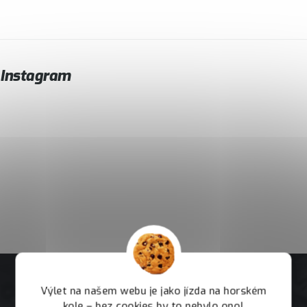
Instagram
Výlet na našem webu je jako jízda na horském
kole – bez cookies by to nebylo ono!