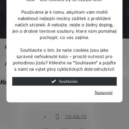
Používáme je k tomu, abychom vám mohli
nabídnout nejlepší možný zážitek z prohlížení
našich stránek. A nebojte, nejde o žádný doping,
jen o drobné textové soubory, které nám pomáhají
pochopit, co vás zajímá.
Z
Zákaznický servis
á
Souhlasíte s tím, že naše cookies jsou jako
správně nafouknuté kolo – prostě nutnost pro
p
pohodlnou jízdu? Klikněte na "Souhlasím" a pojďte
JOY.BIKE
a
s námi na výlet plný cyklistických dobrodružství!
t
Kontakt
Souhlasím
í
Nastavení
info
@
joybike.cz
732 426 731