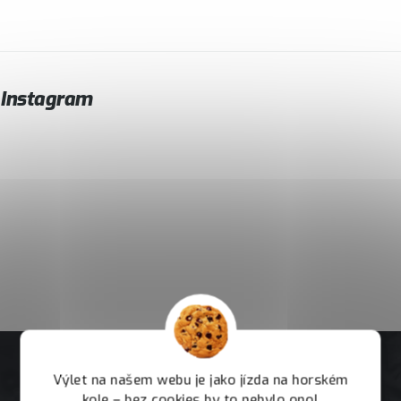
Instagram
Výlet na našem webu je jako jízda na horském
kole – bez cookies by to nebylo ono!