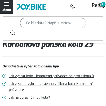
Přejít
Regist
na
obsah
Trailová kola Qayron
Horská kola Qayron
Karbonová pánská kola 29“
Dámská horská kola Qayron
Předváděcí kola Qayron
Usnadněte si výběr kola našimi tipy
Rámy Qayron
Jak vybrat kolo - kompletní průvodce od profesionálů
Doplňky a oblečení Qayron
Jak zjistit a vybrat správnou velikost kola: Kompletní
průvodce
Kontakt
Servisní a výdejní místa
Magazín JOY.BIKE
Jak na správné mytí kola?
Moje objednávka