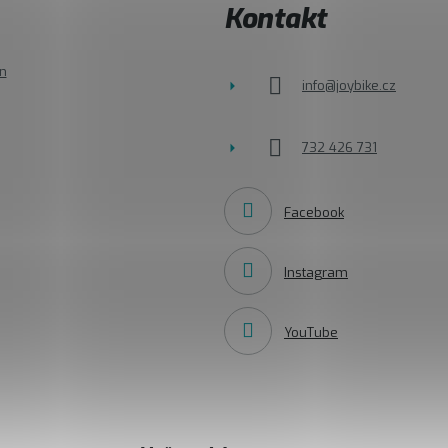
Kontakt
n
info
@
joybike.cz
732 426 731
Facebook
Instagram
YouTube