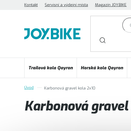
Přejít
Kontakt
Servisní a výdejní místa
Magazín JOY.BIKE
na
obsah
Trailová kola Qayron
Horská kola Qayron
Karbonová gravel kola 2x10
Karbonová gravel 