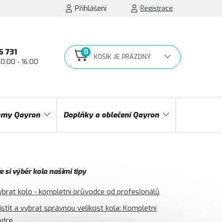
Přihlášení
Registrace
6 731
10:00 - 16:00
NÁKUPNÍ
KOŠÍK
my Qayron
Doplňky a oblečení Qayron
 si výběr kola našimi tipy
ybrat kolo - kompletní průvodce od profesionálů
jistit a vybrat správnou velikost kola: Kompletní
odce