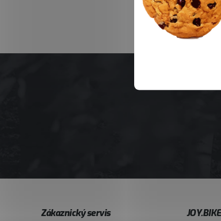
Z
Zákaznický servis
JOY.BIK