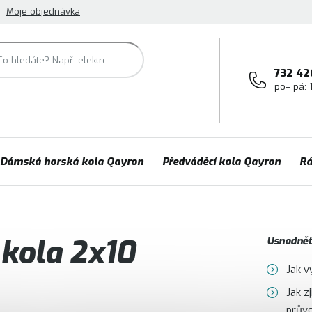
Moje objednávka
732 42
po– pá: 
Dámská horská kola Qayron
Předváděcí kola Qayron
Rá
kola 2x10
Usnadněte
Jak v
Jak z
prův