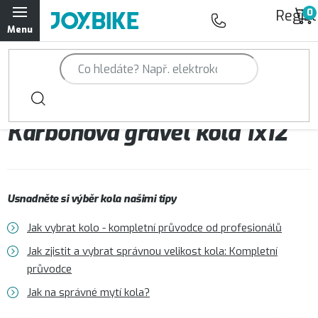
Přejít
Regist
na
obsah
Trailová kola Qayron
Horská kola Qayron
Karbonová gravel kola 1x12
Dámská horská kola Qayron
Předváděcí kola Qayron
Usnadněte si výběr kola našimi tipy
Rámy Qayron
Jak vybrat kolo - kompletní průvodce od profesionálů
Doplňky a oblečení Qayron
Jak zjistit a vybrat správnou velikost kola: Kompletní
průvodce
Kontakt
Servisní a výdejní místa
Magazín JOY.BIKE
Jak na správné mytí kola?
Moje objednávka