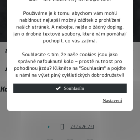
Používáme je k tomu, abychom vám mohli
nabídnout nejlepší možný zážitek z prohlížení
našich stránek. A nebojte, nejde o žádný doping,
jen o drobné textové soubory, které nám pomáhají
pochopit, co vás zajímá.
Z
Zákaznický servis
á
Souhlasíte s tím, že naše cookies jsou jako
správně nafouknuté kolo – prostě nutnost pro
p
pohodlnou jízdu? Klikněte na "Souhlasím" a pojďte
JOY.BIKE
a
s námi na výlet plný cyklistických dobrodružství!
t
Kontakt
Souhlasím
í
Nastavení
info
@
joybike.cz
732 426 731