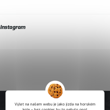
Instagram
Výlet na našem webu je jako jízda na horském
kole – bez cookies by to nebylo ono!