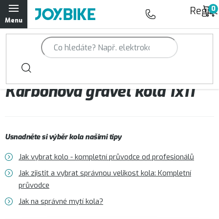
Přejít
Regist
na
obsah
Trailová kola Qayron
Horská kola Qayron
Karbonová gravel kola 1x11
Dámská horská kola Qayron
Předváděcí kola Qayron
Usnadněte si výběr kola našimi tipy
Rámy Qayron
Jak vybrat kolo - kompletní průvodce od profesionálů
Doplňky a oblečení Qayron
Jak zjistit a vybrat správnou velikost kola: Kompletní
průvodce
Kontakt
Servisní a výdejní místa
Magazín JOY.BIKE
Jak na správné mytí kola?
Moje objednávka