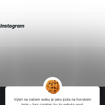
Instagram
Výlet na našem webu je jako jízda na horském
kole – bez cookies by to nebylo ono!