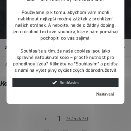
Používáme je k tomu, abychom vám mohli
nabídnout nejlepší možný zážitek z prohlížení
našich stránek. A nebojte, nejde o žádný doping,
jen o drobné textové soubory, které nám pomáhají
pochopit, co vás zajímá.
Z
Zákaznický servis
á
Souhlasíte s tím, že naše cookies jsou jako
správně nafouknuté kolo – prostě nutnost pro
p
pohodlnou jízdu? Klikněte na "Souhlasím" a pojďte
JOY.BIKE
a
s námi na výlet plný cyklistických dobrodružství!
t
Kontakt
Souhlasím
í
Nastavení
info
@
joybike.cz
732 426 731