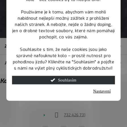
Používáme je k tomu, abychom vám mohli
nabídnout nejlepší možný zážitek z prohlížení
našich stránek. A nebojte, nejde o žádný doping,
jen o drobné textové soubory, které nám pomáhají
pochopit, co vás zajímá.
Z
Zákaznický servis
á
Souhlasíte s tím, že naše cookies jsou jako
správně nafouknuté kolo – prostě nutnost pro
p
pohodlnou jízdu? Klikněte na "Souhlasím" a pojďte
JOY.BIKE
a
s námi na výlet plný cyklistických dobrodružství!
t
Kontakt
Souhlasím
í
Nastavení
info
@
joybike.cz
732 426 731