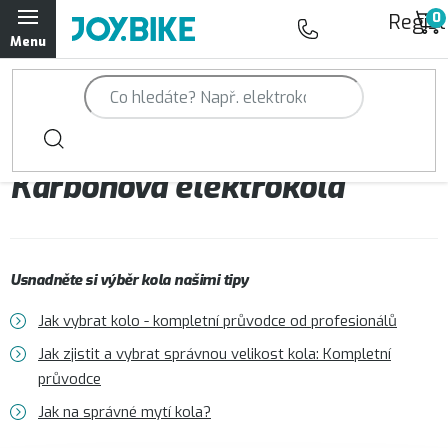
Přejít
Regist
na
obsah
Trailová kola Qayron
Horská kola Qayron
Karbonová elektrokola
Dámská horská kola Qayron
Předváděcí kola Qayron
Usnadněte si výběr kola našimi tipy
Rámy Qayron
Jak vybrat kolo - kompletní průvodce od profesionálů
Doplňky a oblečení Qayron
Jak zjistit a vybrat správnou velikost kola: Kompletní
průvodce
Kontakt
Servisní a výdejní místa
Magazín JOY.BIKE
Jak na správné mytí kola?
Moje objednávka