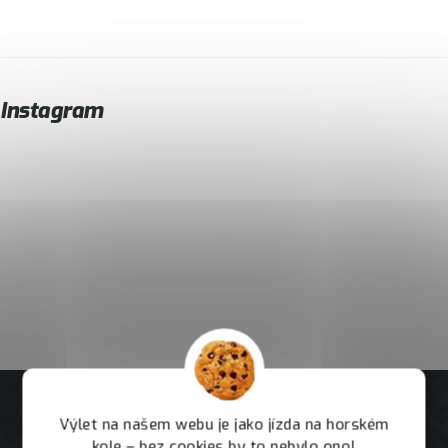
Instagram
Výlet na našem webu je jako jízda na horském
kole – bez cookies by to nebylo ono!