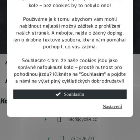
kole – bez cookies by to nebylo ono!
Používáme je k tomu, abychom vám mohli
nabídnout nejlepší možný zážitek z prohlížení
našich stránek. A nebojte, nejde o žádný doping,
jen o drobné textové soubory, které nám pomáhají
pochopit, co vás zajímá.
Z
Souhlasíte s tím, že naše cookies jsou jako
Zákaznický servis
á
správně nafouknuté kolo – prostě nutnost pro
pohodlnou jízdu? Klikněte na "Souhlasím" a pojďte
p
s námi na výlet plný cyklistických dobrodružství!
JOY.BIKE
a
t
Souhlasím
Kontakt
í
Nastavení
info
@
joybike.cz
732 426 731