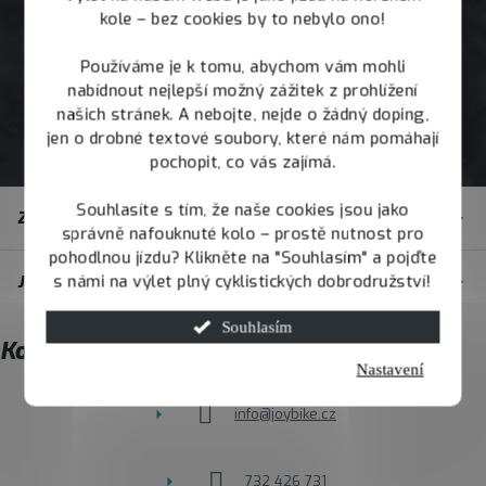
kole – bez cookies by to nebylo ono!
Používáme je k tomu, abychom vám mohli
nabídnout nejlepší možný zážitek z prohlížení
našich stránek. A nebojte, nejde o žádný doping,
jen o drobné textové soubory, které nám pomáhají
pochopit, co vás zajímá.
Z
Souhlasíte s tím, že naše cookies jsou jako
Zákaznický servis
á
správně nafouknuté kolo – prostě nutnost pro
pohodlnou jízdu? Klikněte na "Souhlasím" a pojďte
p
s námi na výlet plný cyklistických dobrodružství!
JOY.BIKE
a
t
Souhlasím
Kontakt
í
Nastavení
info
@
joybike.cz
732 426 731