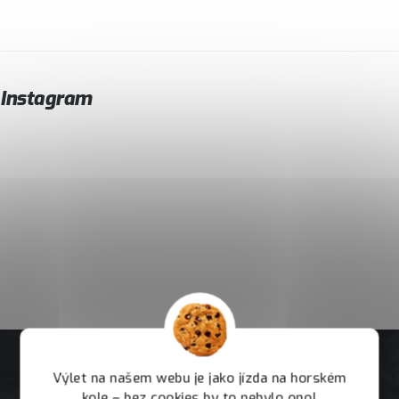
Instagram
Výlet na našem webu je jako jízda na horském
kole – bez cookies by to nebylo ono!