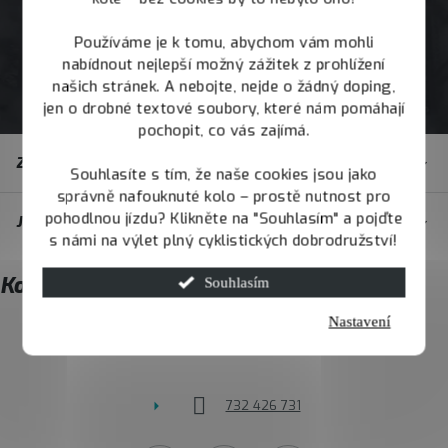
Používáme je k tomu, abychom vám mohli
nabídnout nejlepší možný zážitek z prohlížení
našich stránek. A nebojte, nejde o žádný doping,
jen o drobné textové soubory, které nám pomáhají
pochopit, co vás zajímá.
Z
Zákaznický servis
á
Souhlasíte s tím, že naše cookies jsou jako
správně nafouknuté kolo – prostě nutnost pro
p
pohodlnou jízdu? Klikněte na "Souhlasím" a pojďte
JOY.BIKE
a
s námi na výlet plný cyklistických dobrodružství!
t
Kontakt
Souhlasím
í
Nastavení
info
@
joybike.cz
732 426 731