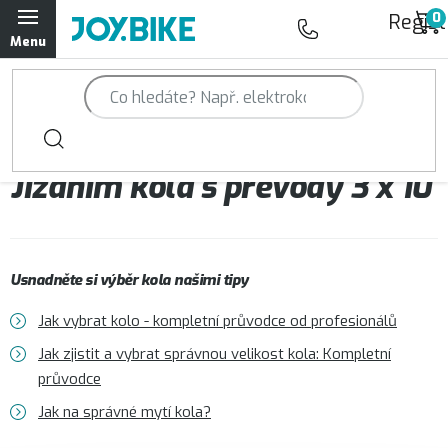
Přejít
Regist
na
obsah
Trailová kola Qayron
Horská kola Qayron
Jízdním kola s převody 3 x 10
Dámská horská kola Qayron
Předváděcí kola Qayron
Usnadněte si výběr kola našimi tipy
Rámy Qayron
Jak vybrat kolo - kompletní průvodce od profesionálů
Doplňky a oblečení Qayron
Jak zjistit a vybrat správnou velikost kola: Kompletní
průvodce
Kontakt
Servisní a výdejní místa
Magazín JOY.BIKE
Jak na správné mytí kola?
Moje objednávka