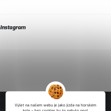
Instagram
Výlet na našem webu je jako jízda na horském
kole – bez cookies by to nebylo ono!