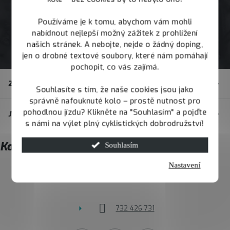
Používáme je k tomu, abychom vám mohli
nabídnout nejlepší možný zážitek z prohlížení
našich stránek. A nebojte, nejde o žádný doping,
jen o drobné textové soubory, které nám pomáhají
pochopit, co vás zajímá.
Z
Zákaznický servis
á
Souhlasíte s tím, že naše cookies jsou jako
správně nafouknuté kolo – prostě nutnost pro
p
pohodlnou jízdu? Klikněte na "Souhlasím" a pojďte
JOY.BIKE
a
s námi na výlet plný cyklistických dobrodružství!
t
Kontakt
Souhlasím
í
Nastavení
info
@
joybike.cz
732 426 731