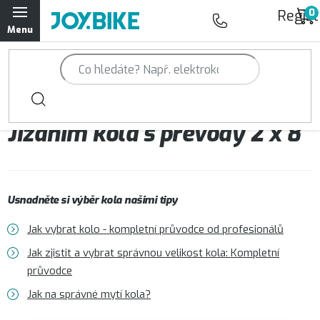
Přejít
Regist
na
obsah
Trailová kola Qayron
Horská kola Qayron
Jízdním kola s převody 2 x 8
Dámská horská kola Qayron
Předváděcí kola Qayron
Usnadněte si výběr kola našimi tipy
Rámy Qayron
Jak vybrat kolo - kompletní průvodce od profesionálů
Doplňky a oblečení Qayron
Jak zjistit a vybrat správnou velikost kola: Kompletní
průvodce
Kontakt
Servisní a výdejní místa
Magazín JOY.BIKE
Jak na správné mytí kola?
Moje objednávka