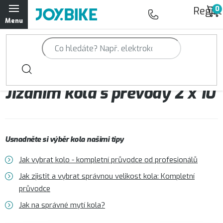
Přejít
Regist
na
obsah
Trailová kola Qayron
Horská kola Qayron
Jízdním kola s převody 2 x 10
Dámská horská kola Qayron
Předváděcí kola Qayron
Usnadněte si výběr kola našimi tipy
Rámy Qayron
Jak vybrat kolo - kompletní průvodce od profesionálů
Doplňky a oblečení Qayron
Jak zjistit a vybrat správnou velikost kola: Kompletní
průvodce
Kontakt
Servisní a výdejní místa
Magazín JOY.BIKE
Jak na správné mytí kola?
Moje objednávka