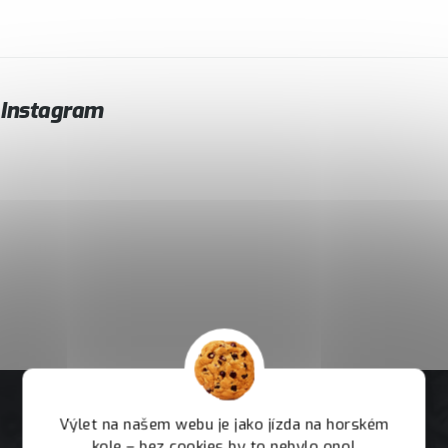
Instagram
Výlet na našem webu je jako jízda na horském
kole – bez cookies by to nebylo ono!