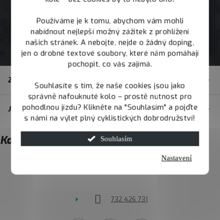
Používáme je k tomu, abychom vám mohli
nabídnout nejlepší možný zážitek z prohlížení
našich stránek. A nebojte, nejde o žádný doping,
jen o drobné textové soubory, které nám pomáhají
pochopit, co vás zajímá.
Z
Zákaznický servis
á
Souhlasíte s tím, že naše cookies jsou jako
správně nafouknuté kolo – prostě nutnost pro
p
pohodlnou jízdu? Klikněte na "Souhlasím" a pojďte
JOY.BIKE
a
s námi na výlet plný cyklistických dobrodružství!
t
Kontakt
Souhlasím
í
Nastavení
info
@
joybike.cz
732 426 731