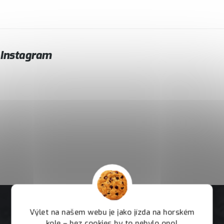
Instagram
Výlet na našem webu je jako jízda na horském
kole – bez cookies by to nebylo ono!