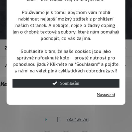
Používáme je k tomu, abychom vám mohli
nabídnout nejlepší možný zážitek z prohlížení
našich stránek. A nebojte, nejde o žádný doping,
jen o drobné textové soubory, které nám pomáhají
pochopit, co vás zajímá.
Z
Zákaznický servis
á
Souhlasíte s tím, že naše cookies jsou jako
správně nafouknuté kolo – prostě nutnost pro
p
pohodlnou jízdu? Klikněte na "Souhlasím" a pojďte
JOY.BIKE
a
s námi na výlet plný cyklistických dobrodružství!
t
Kontakt
Souhlasím
í
Nastavení
info
@
joybike.cz
732 426 731