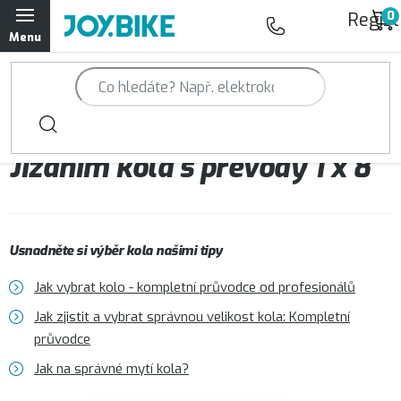
Přejít
Regist
na
obsah
Trailová kola Qayron
Horská kola Qayron
Jízdním kola s převody 1 x 8
Dámská horská kola Qayron
Předváděcí kola Qayron
Usnadněte si výběr kola našimi tipy
Rámy Qayron
Jak vybrat kolo - kompletní průvodce od profesionálů
Doplňky a oblečení Qayron
Jak zjistit a vybrat správnou velikost kola: Kompletní
průvodce
Kontakt
Servisní a výdejní místa
Magazín JOY.BIKE
Jak na správné mytí kola?
Moje objednávka