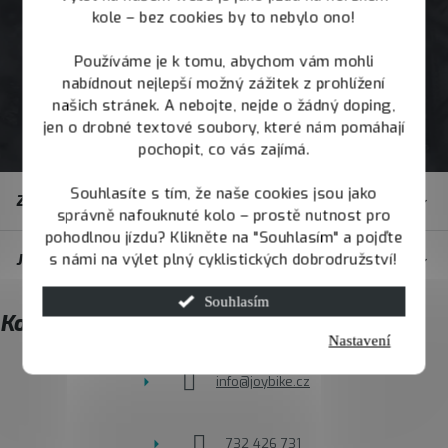
kole – bez cookies by to nebylo ono!
Používáme je k tomu, abychom vám mohli
nabídnout nejlepší možný zážitek z prohlížení
našich stránek. A nebojte, nejde o žádný doping,
jen o drobné textové soubory, které nám pomáhají
pochopit, co vás zajímá.
Z
Souhlasíte s tím, že naše cookies jsou jako
Zákaznický servis
á
správně nafouknuté kolo – prostě nutnost pro
pohodlnou jízdu? Klikněte na "Souhlasím" a pojďte
p
s námi na výlet plný cyklistických dobrodružství!
JOY.BIKE
a
t
Souhlasím
Kontakt
í
Nastavení
info
@
joybike.cz
732 426 731