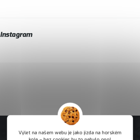
Instagram
Výlet na našem webu je jako jízda na horském
kole – bez cookies by to nebylo ono!