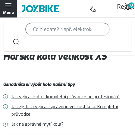
Přejít
Regist
na
obsah
Trailová kola Qayron
Horská kola Qayron
Horská kola velikost XS
Dámská horská kola Qayron
Předváděcí kola Qayron
Usnadněte si výběr kola našimi tipy
Rámy Qayron
Jak vybrat kolo - kompletní průvodce od profesionálů
Doplňky a oblečení Qayron
Jak zjistit a vybrat správnou velikost kola: Kompletní
průvodce
Kontakt
Servisní a výdejní místa
Magazín JOY.BIKE
Jak na správné mytí kola?
Moje objednávka