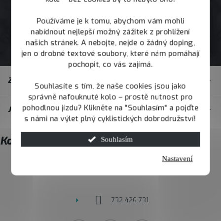
Používáme je k tomu, abychom vám mohli
nabídnout nejlepší možný zážitek z prohlížení
našich stránek. A nebojte, nejde o žádný doping,
jen o drobné textové soubory, které nám pomáhají
pochopit, co vás zajímá.
Z
Zákaznický servis
á
Souhlasíte s tím, že naše cookies jsou jako
správně nafouknuté kolo – prostě nutnost pro
p
pohodlnou jízdu? Klikněte na "Souhlasím" a pojďte
JOY.BIKE
a
s námi na výlet plný cyklistických dobrodružství!
t
Kontakt
Souhlasím
í
Nastavení
info
@
joybike.cz
732 426 731