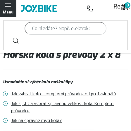
Přejít
Regist
na
obsah
Trailová kola Qayron
Horská kola Qayron
Horská kola s převody 2 x 8
Dámská horská kola Qayron
Předváděcí kola Qayron
Usnadněte si výběr kola našimi tipy
Rámy Qayron
Jak vybrat kolo - kompletní průvodce od profesionálů
Doplňky a oblečení Qayron
Jak zjistit a vybrat správnou velikost kola: Kompletní
průvodce
Kontakt
Servisní a výdejní místa
Magazín JOY.BIKE
Jak na správné mytí kola?
Moje objednávka