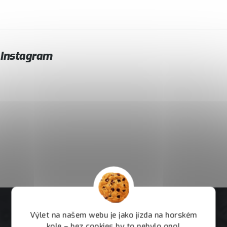
Instagram
Výlet na našem webu je jako jízda na horském
kole – bez cookies by to nebylo ono!