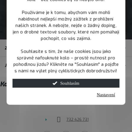
Používáme je k tomu, abychom vám mohli
nabídnout nejlepší možný zážitek z prohlížení
našich stránek. A nebojte, nejde o žádný doping,
jen o drobné textové soubory, které nám pomáhají
pochopit, co vás zajímá.
Z
Zákaznický servis
á
Souhlasíte s tím, že naše cookies jsou jako
správně nafouknuté kolo – prostě nutnost pro
p
pohodlnou jízdu? Klikněte na "Souhlasím" a pojďte
JOY.BIKE
a
s námi na výlet plný cyklistických dobrodružství!
t
Kontakt
Souhlasím
í
Nastavení
info
@
joybike.cz
732 426 731