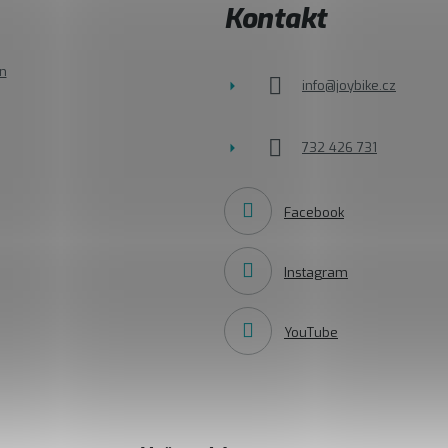
Kontakt
n
info
@
joybike.cz
732 426 731
Facebook
Instagram
YouTube