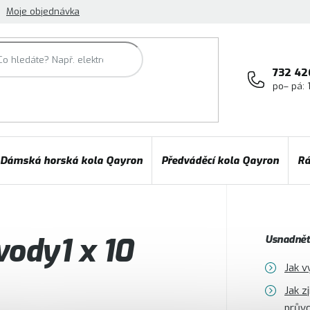
Moje objednávka
732 42
po– pá: 
Dámská horská kola Qayron
Předváděcí kola Qayron
Rá
vody1 x 10
Usnadněte
Jak v
Jak z
prův