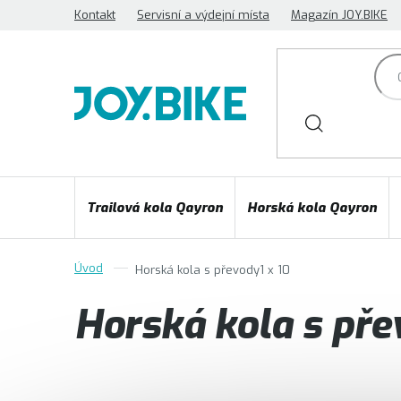
Přejít
Kontakt
Servisní a výdejní místa
Magazín JOY.BIKE
na
obsah
Trailová kola Qayron
Horská kola Qayron
Horská kola s převody1 x 10
Horská kola s pře