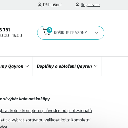
Přihlášení
Registrace
6 731
10:00 - 16:00
NÁKUPNÍ
KOŠÍK
my Qayron
Doplňky a oblečení Qayron
 si výběr kola našimi tipy
ybrat kolo - kompletní průvodce od profesionálů
jistit a vybrat správnou velikost kola: Kompletní
odce