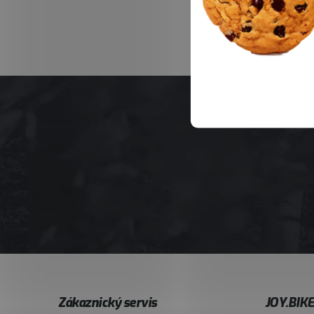
Z
Zákaznický servis
JOY.BIK