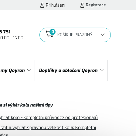
Přihlášení
Registrace
6 731
10:00 - 16:00
NÁKUPNÍ
KOŠÍK
my Qayron
Doplňky a oblečení Qayron
 si výběr kola našimi tipy
ybrat kolo - kompletní průvodce od profesionálů
jistit a vybrat správnou velikost kola: Kompletní
odce