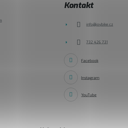
Kontakt
n
info
@
joybike.cz
732 426 731
Facebook
Instagram
YouTube