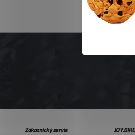
Z
Zákaznický servis
JOY.BIK