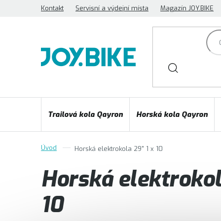
Přejít
Kontakt
Servisní a výdejní místa
Magazín JOY.BIKE
na
obsah
Trailová kola Qayron
Horská kola Qayron
Horská elektrokola 29" 1 x 10
Horská elektrokol
10