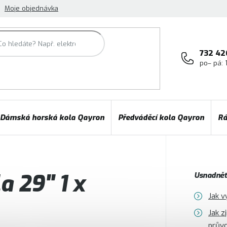
Moje objednávka
732 42
po– pá: 
Dámská horská kola Qayron
Předváděcí kola Qayron
Rá
a 29" 1 x
Usnadněte
Jak v
Jak z
prův