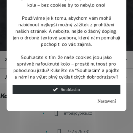
kole – bez cookies by to nebylo ono!
Používáme je k tomu, abychom vám mohli
nabídnout nejlepší možný zážitek z prohlížení
našich stránek. A nebojte, nejde o žádný doping,
jen o drobné textové soubory, které nám pomáhají
pochopit, co vás zajímá.
Z
Souhlasíte s tím, že naše cookies jsou jako
Zákaznický servis
á
správně nafouknuté kolo – prostě nutnost pro
pohodlnou jízdu? Klikněte na "Souhlasím" a pojďte
p
s námi na výlet plný cyklistických dobrodružství!
JOY.BIKE
a
t
Souhlasím
Kontakt
í
Nastavení
info
@
joybike.cz
732 426 731