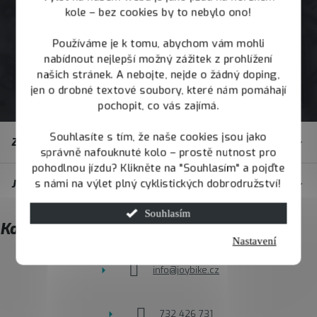
kole – bez cookies by to nebylo ono!
Používáme je k tomu, abychom vám mohli
nabídnout nejlepší možný zážitek z prohlížení
našich stránek. A nebojte, nejde o žádný doping,
jen o drobné textové soubory, které nám pomáhají
pochopit, co vás zajímá.
Z
Souhlasíte s tím, že naše cookies jsou jako
Zákaznický servis
á
správně nafouknuté kolo – prostě nutnost pro
pohodlnou jízdu? Klikněte na "Souhlasím" a pojďte
p
s námi na výlet plný cyklistických dobrodružství!
JOY.BIKE
a
t
Souhlasím
Kontakt
í
Nastavení
info
@
joybike.cz
732 426 731