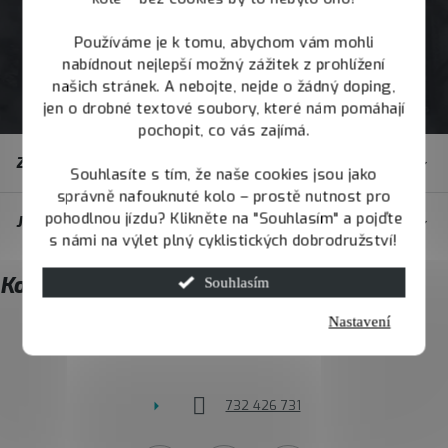
Používáme je k tomu, abychom vám mohli
nabídnout nejlepší možný zážitek z prohlížení
našich stránek. A nebojte, nejde o žádný doping,
jen o drobné textové soubory, které nám pomáhají
pochopit, co vás zajímá.
Z
Zákaznický servis
á
Souhlasíte s tím, že naše cookies jsou jako
správně nafouknuté kolo – prostě nutnost pro
p
pohodlnou jízdu? Klikněte na "Souhlasím" a pojďte
JOY.BIKE
a
s námi na výlet plný cyklistických dobrodružství!
t
Kontakt
Souhlasím
í
Nastavení
info
@
joybike.cz
732 426 731