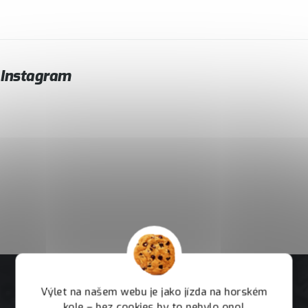
Instagram
Výlet na našem webu je jako jízda na horském
kole – bez cookies by to nebylo ono!