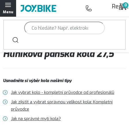
Přejít
Regist
na
obsah
Trailová kola Qayron
Horská kola Qayron
Hliníková pánská kola 27,5“
Dámská horská kola Qayron
Předváděcí kola Qayron
Usnadněte si výběr kola našimi tipy
Rámy Qayron
Jak vybrat kolo - kompletní průvodce od profesionálů
Doplňky a oblečení Qayron
Jak zjistit a vybrat správnou velikost kola: Kompletní
průvodce
Kontakt
Servisní a výdejní místa
Magazín JOY.BIKE
Jak na správné mytí kola?
Moje objednávka