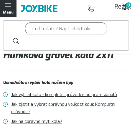
Přejít
Regist
na
obsah
Trailová kola Qayron
Horská kola Qayron
Hliníková gravel kola 2x11
Dámská horská kola Qayron
Předváděcí kola Qayron
Usnadněte si výběr kola našimi tipy
Rámy Qayron
Jak vybrat kolo - kompletní průvodce od profesionálů
Doplňky a oblečení Qayron
Jak zjistit a vybrat správnou velikost kola: Kompletní
průvodce
Kontakt
Servisní a výdejní místa
Magazín JOY.BIKE
Jak na správné mytí kola?
Moje objednávka