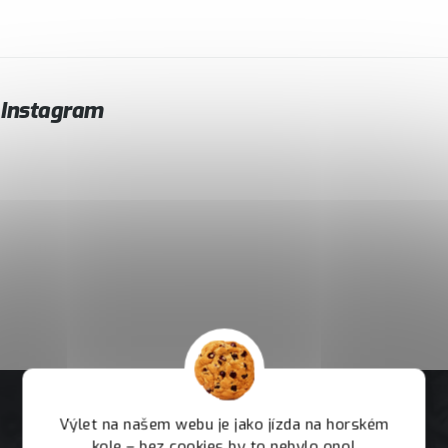
Instagram
Výlet na našem webu je jako jízda na horském
kole – bez cookies by to nebylo ono!