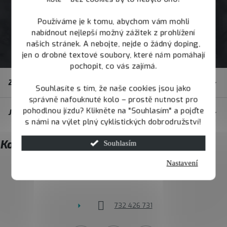
Používáme je k tomu, abychom vám mohli
nabídnout nejlepší možný zážitek z prohlížení
našich stránek. A nebojte, nejde o žádný doping,
jen o drobné textové soubory, které nám pomáhají
pochopit, co vás zajímá.
Z
Zákaznický servis
á
Souhlasíte s tím, že naše cookies jsou jako
správně nafouknuté kolo – prostě nutnost pro
p
pohodlnou jízdu? Klikněte na "Souhlasím" a pojďte
JOY.BIKE
a
s námi na výlet plný cyklistických dobrodružství!
t
Kontakt
Souhlasím
í
Nastavení
info
@
joybike.cz
732 426 731