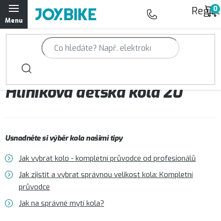
Přejít
Regist
na
obsah
Trailová kola Qayron
Horská kola Qayron
Hliníková dětská kola 20"
Dámská horská kola Qayron
Předváděcí kola Qayron
Usnadněte si výběr kola našimi tipy
Rámy Qayron
Jak vybrat kolo - kompletní průvodce od profesionálů
Doplňky a oblečení Qayron
Jak zjistit a vybrat správnou velikost kola: Kompletní
průvodce
Kontakt
Servisní a výdejní místa
Magazín JOY.BIKE
Jak na správné mytí kola?
Moje objednávka