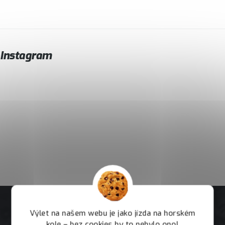
Instagram
Výlet na našem webu je jako jízda na horském
kole – bez cookies by to nebylo ono!