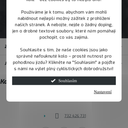
Používáme je k tomu, abychom vám mohli
nabídnout nejlepší možný zážitek z prohlížení
našich stránek. A nebojte, nejde o žádný doping,
jen o drobné textové soubory, které nám pomáhají
pochopit, co vás zajímá.
Z
Zákaznický servis
á
Souhlasíte s tím, že naše cookies jsou jako
správně nafouknuté kolo – prostě nutnost pro
p
pohodlnou jízdu? Klikněte na "Souhlasím" a pojďte
JOY.BIKE
a
s námi na výlet plný cyklistických dobrodružství!
t
Kontakt
Souhlasím
í
Nastavení
info
@
joybike.cz
732 426 731