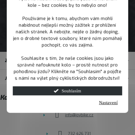
kole – bez cookies by to nebylo ono!
Používáme je k tomu, abychom vám mohli
nabídnout nejlepší možný zážitek z prohlížení
našich stránek. A nebojte, nejde o žádný doping,
jen o drobné textové soubory, které nám pomáhají
pochopit, co vás zajímá.
Z
Souhlasíte s tím, že naše cookies jsou jako
Zákaznický servis
á
správně nafouknuté kolo – prostě nutnost pro
pohodlnou jízdu? Klikněte na "Souhlasím" a pojďte
p
s námi na výlet plný cyklistických dobrodružství!
JOY.BIKE
a
t
Souhlasím
Kontakt
í
Nastavení
info
@
joybike.cz
732 426 731