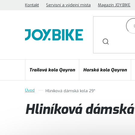
Přejít
Kontakt
Servisní a výdejní místa
Magazín JOY.BIKE
na
obsah
Trailová kola Qayron
Horská kola Qayron
Hliníková dámská kola 29“
Hliníková dámská