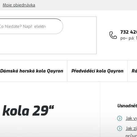
Moje objednávka
732 42
po– pá: 
Dámská horská kola Qayron
Předváděcí kola Qayron
Rá
 kola 29“
Usnadněte
Jak v
Jak z
prův