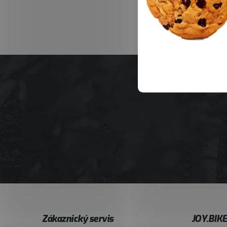
Z
Zákaznický servis
JOY.BIK