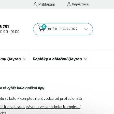
Přihlášení
Registrace
6 731
10:00 - 16:00
NÁKUPNÍ
KOŠÍK
my Qayron
Doplňky a oblečení Qayron
 si výběr kola našimi tipy
ybrat kolo - kompletní průvodce od profesionálů
jistit a vybrat správnou velikost kola: Kompletní
odce