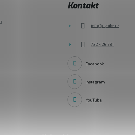
Kontakt
n
info
@
joybike.cz
732 426 731
Facebook
Instagram
YouTube