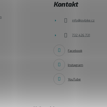
Kontakt
n
info
@
joybike.cz
732 426 731
Facebook
Instagram
YouTube