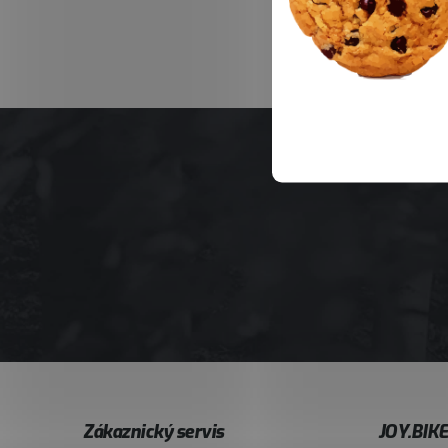
Z
Zákaznický servis
JOY.BIK