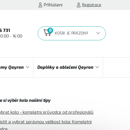
Přihlášení
Registrace
6 731
10:00 - 16:00
NÁKUPNÍ
KOŠÍK
my Qayron
Doplňky a oblečení Qayron
 si výběr kola našimi tipy
ybrat kolo - kompletní průvodce od profesionálů
jistit a vybrat správnou velikost kola: Kompletní
odce