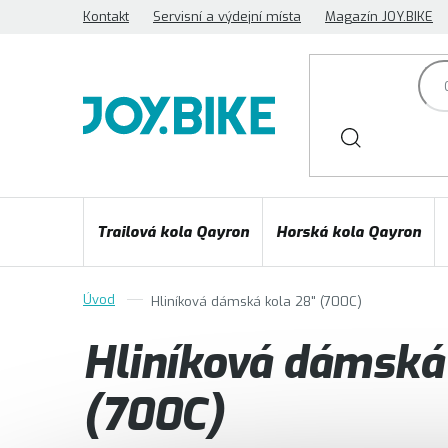
Přejít
Kontakt
Servisní a výdejní místa
Magazín JOY.BIKE
na
obsah
Trailová kola Qayron
Horská kola Qayron
Hliníková dámská kola 28" (700C)
Hliníková dámská
(700C)