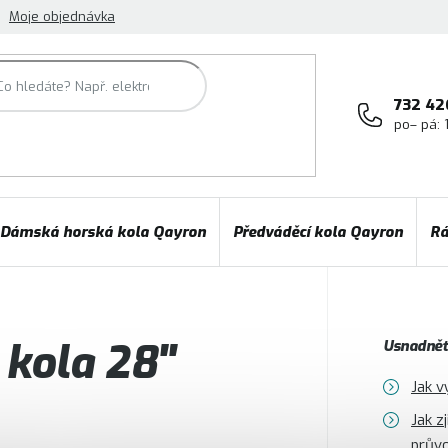
Moje objednávka
732 42
po– pá: 
Dámská horská kola Qayron
Předváděcí kola Qayron
Rá
 kola 28"
Usnadněte
Jak v
Jak z
prův