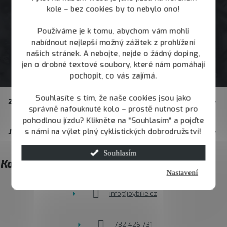
kole – bez cookies by to nebylo ono!
Používáme je k tomu, abychom vám mohli
nabídnout nejlepší možný zážitek z prohlížení
našich stránek. A nebojte, nejde o žádný doping,
jen o drobné textové soubory, které nám pomáhají
pochopit, co vás zajímá.
Z
Souhlasíte s tím, že naše cookies jsou jako
Zákaznický servis
á
správně nafouknuté kolo – prostě nutnost pro
pohodlnou jízdu? Klikněte na "Souhlasím" a pojďte
p
s námi na výlet plný cyklistických dobrodružství!
JOY.BIKE
a
t
Souhlasím
Kontakt
í
Nastavení
info
@
joybike.cz
732 426 731