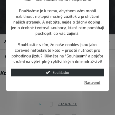
Používáme je k tomu, abychom vám mohli
nabídnout nejlepší možný zážitek z prohlížení
našich stránek. A nebojte, nejde o žádný doping,
jen o drobné textové soubory, které nám pomáhají
pochopit, co vás zajímá.
Z
Zákaznický servis
á
Souhlasíte s tím, že naše cookies jsou jako
správně nafouknuté kolo – prostě nutnost pro
p
pohodlnou jízdu? Klikněte na "Souhlasím" a pojďte
JOY.BIKE
a
s námi na výlet plný cyklistických dobrodružství!
t
Kontakt
Souhlasím
í
Nastavení
info
@
joybike.cz
732 426 731