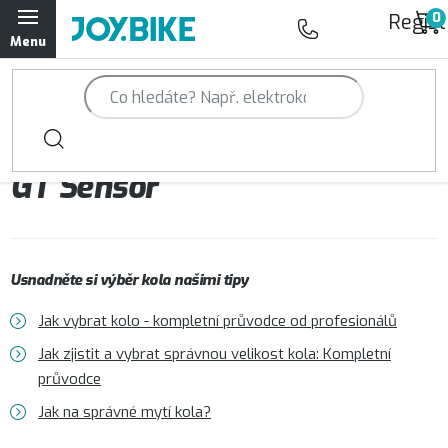
Přejít
Regist
na
obsah
Trailová kola Qayron
Horská kola Qayron
GT Sensor
Dámská horská kola Qayron
Předváděcí kola Qayron
Usnadněte si výběr kola našimi tipy
Rámy Qayron
Jak vybrat kolo - kompletní průvodce od profesionálů
Doplňky a oblečení Qayron
Jak zjistit a vybrat správnou velikost kola: Kompletní
průvodce
Kontakt
Servisní a výdejní místa
Magazín JOY.BIKE
Jak na správné mytí kola?
Moje objednávka