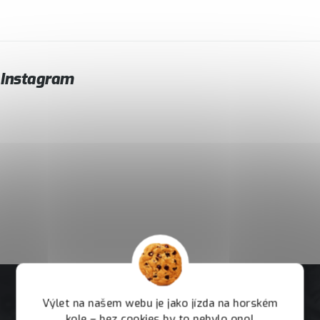
Instagram
Výlet na našem webu je jako jízda na horském
kole – bez cookies by to nebylo ono!