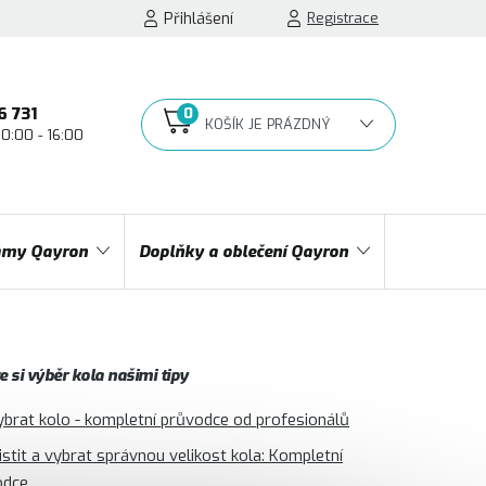
Přihlášení
Registrace
6 731
10:00 - 16:00
NÁKUPNÍ
KOŠÍK
my Qayron
Doplňky a oblečení Qayron
 si výběr kola našimi tipy
ybrat kolo - kompletní průvodce od profesionálů
jistit a vybrat správnou velikost kola: Kompletní
odce