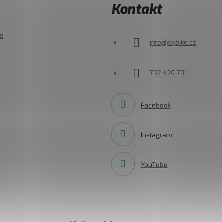
Kontakt
n
info
@
joybike.cz
732 426 731
Facebook
Instagram
YouTube