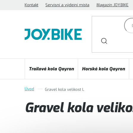
Přejít
Kontakt
Servisní a výdejní místa
Magazín JOY.BIKE
na
obsah
Trailová kola Qayron
Horská kola Qayron
Gravel kola velikost L
Gravel kola veliko