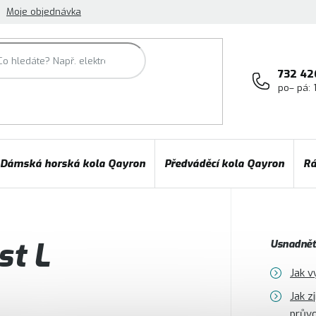
Moje objednávka
732 42
po– pá: 
Dámská horská kola Qayron
Předváděcí kola Qayron
Rá
st L
Usnadněte
Jak v
Jak z
prův