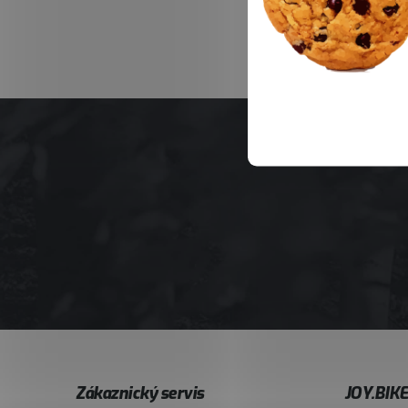
Z
Zákaznický servis
JOY.BIK