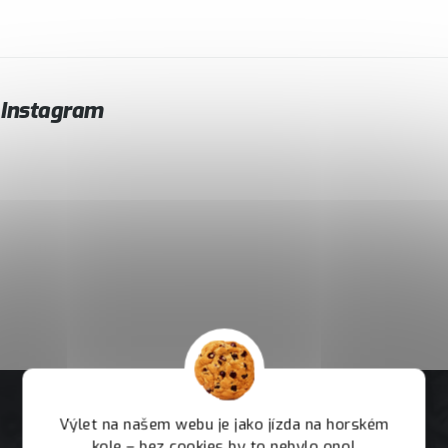
Instagram
Výlet na našem webu je jako jízda na horském
kole – bez cookies by to nebylo ono!