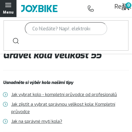
Přejít
Regist
na
obsah
Trailová kola Qayron
Horská kola Qayron
Gravel kola velikost 55
Dámská horská kola Qayron
Předváděcí kola Qayron
Usnadněte si výběr kola našimi tipy
Rámy Qayron
Jak vybrat kolo - kompletní průvodce od profesionálů
Doplňky a oblečení Qayron
Jak zjistit a vybrat správnou velikost kola: Kompletní
průvodce
Kontakt
Servisní a výdejní místa
Magazín JOY.BIKE
Jak na správné mytí kola?
Moje objednávka