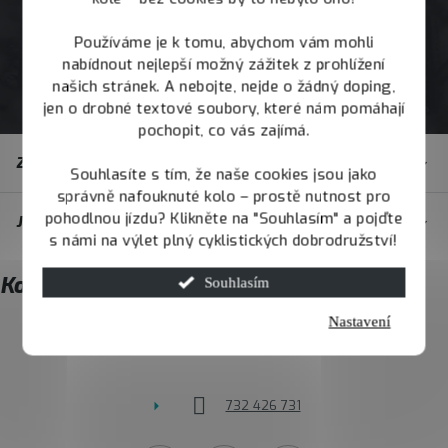
Používáme je k tomu, abychom vám mohli
nabídnout nejlepší možný zážitek z prohlížení
našich stránek. A nebojte, nejde o žádný doping,
jen o drobné textové soubory, které nám pomáhají
pochopit, co vás zajímá.
Z
Zákaznický servis
á
Souhlasíte s tím, že naše cookies jsou jako
správně nafouknuté kolo – prostě nutnost pro
p
pohodlnou jízdu? Klikněte na "Souhlasím" a pojďte
JOY.BIKE
a
s námi na výlet plný cyklistických dobrodružství!
t
Kontakt
Souhlasím
í
Nastavení
info
@
joybike.cz
732 426 731