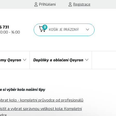
Přihlášení
Registrace
6 731
10:00 - 16:00
NÁKUPNÍ
KOŠÍK
my Qayron
Doplňky a oblečení Qayron
 si výběr kola našimi tipy
ybrat kolo - kompletní průvodce od profesionálů
jistit a vybrat správnou velikost kola: Kompletní
odce