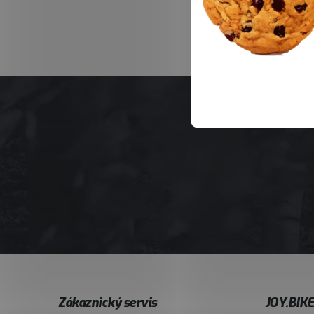
Z
Zákaznický servis
JOY.BIK