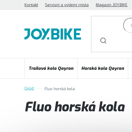
Přejít
Kontakt
Servisní a výdejní místa
Magazín JOY.BIKE
na
obsah
Trailová kola Qayron
Horská kola Qayron
Fluo horská kola
Fluo horská kola