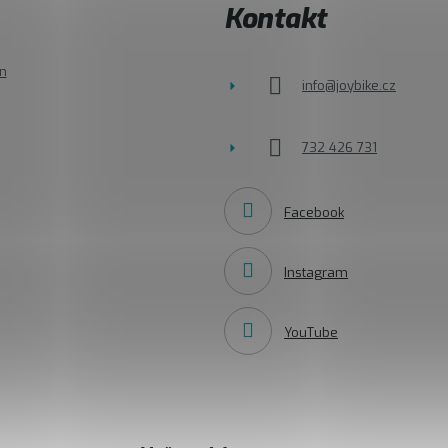
Kontakt
n
info
@
joybike.cz
732 426 731
Facebook
Instagram
YouTube