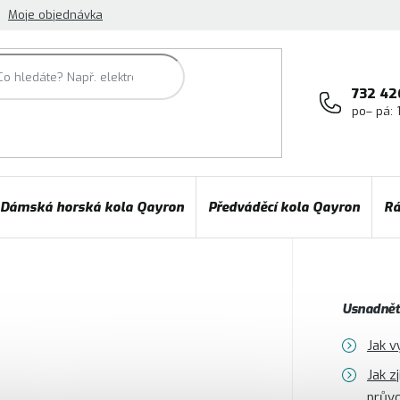
Moje objednávka
732 42
po– pá: 
Dámská horská kola Qayron
Předváděcí kola Qayron
Rá
Usnadněte
Jak v
Jak z
prův