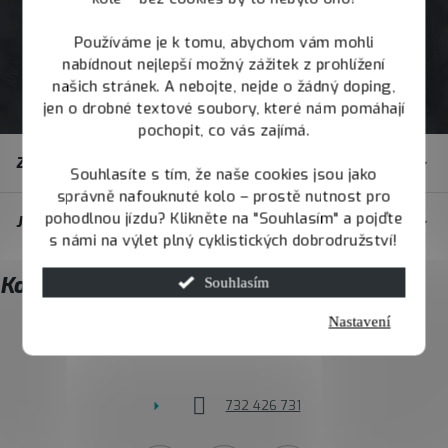
Používáme je k tomu, abychom vám mohli
nabídnout nejlepší možný zážitek z prohlížení
našich stránek. A nebojte, nejde o žádný doping,
jen o drobné textové soubory, které nám pomáhají
pochopit, co vás zajímá.
Z
Zákaznický servis
á
Souhlasíte s tím, že naše cookies jsou jako
správně nafouknuté kolo – prostě nutnost pro
p
pohodlnou jízdu? Klikněte na "Souhlasím" a pojďte
JOY.BIKE
a
s námi na výlet plný cyklistických dobrodružství!
t
Kontakt
Souhlasím
í
Nastavení
info
@
joybike.cz
732 426 731