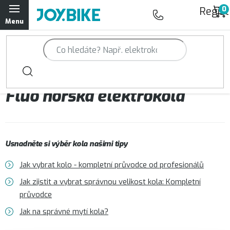
Přejít
Regist
na
obsah
Trailová kola Qayron
Horská kola Qayron
Fluo horská elektrokola
Dámská horská kola Qayron
Předváděcí kola Qayron
Usnadněte si výběr kola našimi tipy
Rámy Qayron
Jak vybrat kolo - kompletní průvodce od profesionálů
Doplňky a oblečení Qayron
Jak zjistit a vybrat správnou velikost kola: Kompletní
průvodce
Kontakt
Servisní a výdejní místa
Magazín JOY.BIKE
Jak na správné mytí kola?
Moje objednávka