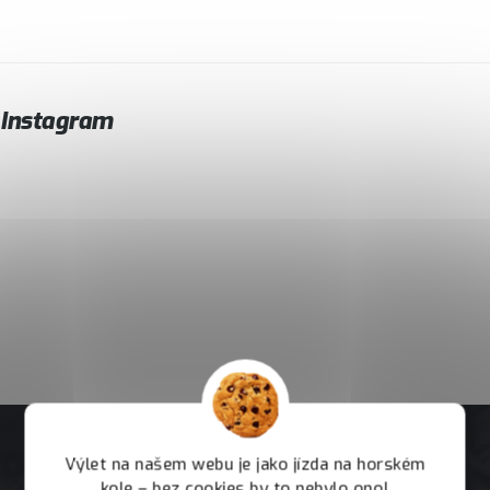
Instagram
Výlet na našem webu je jako jízda na horském
kole – bez cookies by to nebylo ono!