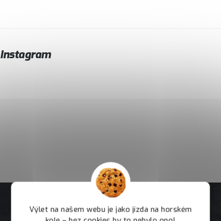
Instagram
Výlet na našem webu je jako jízda na horském
kole – bez cookies by to nebylo ono!