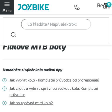
Přejít
Regist
na
obsah
Trailová kola Qayron
Horská kola Qayron
Fialové MTB boty
Dámská horská kola Qayron
Předváděcí kola Qayron
Usnadněte si výběr kola našimi tipy
Rámy Qayron
Jak vybrat kolo - kompletní průvodce od profesionálů
Doplňky a oblečení Qayron
Jak zjistit a vybrat správnou velikost kola: Kompletní
průvodce
Kontakt
Servisní a výdejní místa
Magazín JOY.BIKE
Jak na správné mytí kola?
Moje objednávka