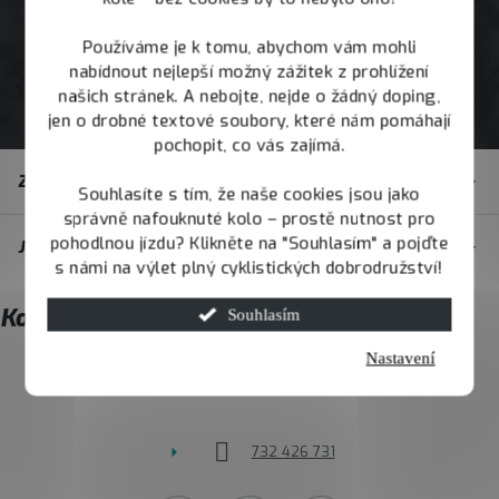
Používáme je k tomu, abychom vám mohli
nabídnout nejlepší možný zážitek z prohlížení
našich stránek. A nebojte, nejde o žádný doping,
jen o drobné textové soubory, které nám pomáhají
pochopit, co vás zajímá.
Z
Zákaznický servis
á
Souhlasíte s tím, že naše cookies jsou jako
správně nafouknuté kolo – prostě nutnost pro
p
pohodlnou jízdu? Klikněte na "Souhlasím" a pojďte
JOY.BIKE
a
s námi na výlet plný cyklistických dobrodružství!
t
Kontakt
Souhlasím
í
Nastavení
info
@
joybike.cz
732 426 731