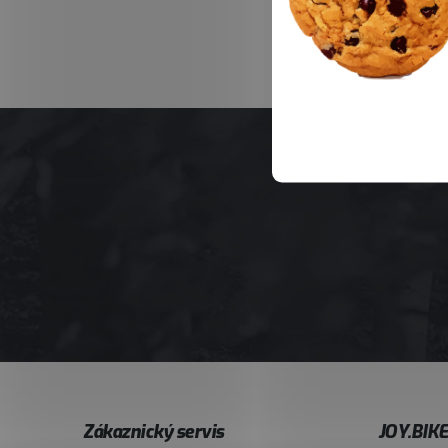
Z
Zákaznický servis
JOY.BIK