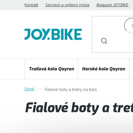
Přejít
Kontakt
Servisní a výdejní místa
Magazín JOY.BIKE
na
obsah
Trailová kola Qayron
Horská kola Qayron
Fialové boty a tretry na kolo
Fialové boty a tre