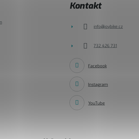
Kontakt
n
info
@
joybike.cz
732 426 731
Facebook
Instagram
YouTube