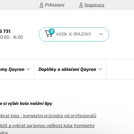
Přihlášení
Registrace
6 731
10:00 - 16:00
NÁKUPNÍ
KOŠÍK
my Qayron
Doplňky a oblečení Qayron
 si výběr kola našimi tipy
ybrat kolo - kompletní průvodce od profesionálů
jistit a vybrat správnou velikost kola: Kompletní
odce