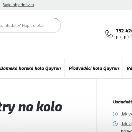
Moje objednávka
732 42
po– pá: 
Dámská horská kola Qayron
Předváděcí kola Qayron
Rá
try na kolo
Usnadněte
Jak v
Jak z
prův