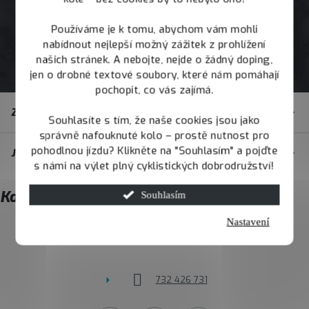
Používáme je k tomu, abychom vám mohli
nabídnout nejlepší možný zážitek z prohlížení
našich stránek. A nebojte, nejde o žádný doping,
jen o drobné textové soubory, které nám pomáhají
pochopit, co vás zajímá.
Z
Zákaznický servis
á
Souhlasíte s tím, že naše cookies jsou jako
správně nafouknuté kolo – prostě nutnost pro
p
pohodlnou jízdu? Klikněte na "Souhlasím" a pojďte
JOY.BIKE
a
s námi na výlet plný cyklistických dobrodružství!
t
Kontakt
Souhlasím
í
Nastavení
info
@
joybike.cz
732 426 731