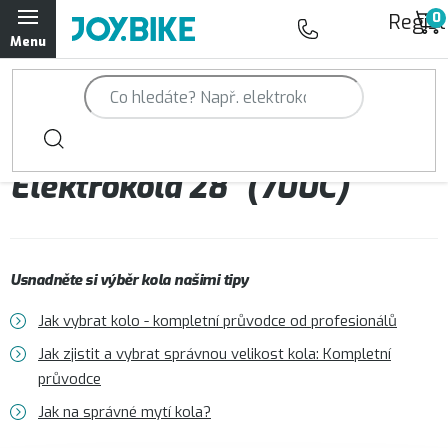
Přejít
Regist
na
obsah
Trailová kola Qayron
Horská kola Qayron
Elektrokola 28" (700C)
Dámská horská kola Qayron
Předváděcí kola Qayron
Usnadněte si výběr kola našimi tipy
Rámy Qayron
Jak vybrat kolo - kompletní průvodce od profesionálů
Doplňky a oblečení Qayron
Jak zjistit a vybrat správnou velikost kola: Kompletní
průvodce
Kontakt
Servisní a výdejní místa
Magazín JOY.BIKE
Jak na správné mytí kola?
Moje objednávka