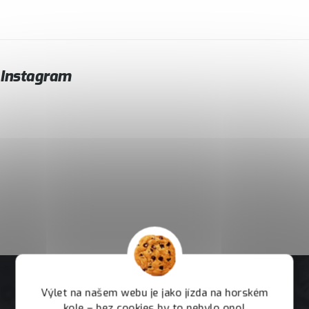
Instagram
Výlet na našem webu je jako jízda na horském
kole – bez cookies by to nebylo ono!