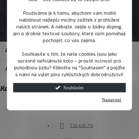
Používáme je k tomu, abychom vám mohli
nabídnout nejlepší možný zážitek z prohlížení
našich stránek. A nebojte, nejde o žádný doping,
jen o drobné textové soubory, které nám pomáhají
pochopit, co vás zajímá.
Z
Zákaznický servis
á
Souhlasíte s tím, že naše cookies jsou jako
správně nafouknuté kolo – prostě nutnost pro
p
pohodlnou jízdu? Klikněte na "Souhlasím" a pojďte
JOY.BIKE
a
s námi na výlet plný cyklistických dobrodružství!
t
Kontakt
Souhlasím
í
Nastavení
info
@
joybike.cz
732 426 731