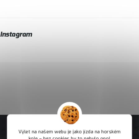
Instagram
Výlet na našem webu je jako jízda na horském
kole – bez cookies by to nebylo ono!