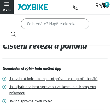
Přejít
Regist
na
obsah
Trailová kola Qayron
Horská kola Qayron
Čištění kola
Čištění řetězu a pohonu
Dámská horská kola Qayron
Předváděcí kola Qayron
Usnadněte si výběr kola našimi tipy
Rámy Qayron
Jak vybrat kolo - kompletní průvodce od profesionálů
Doplňky a oblečení Qayron
Jak zjistit a vybrat správnou velikost kola: Kompletní
průvodce
Kontakt
Servisní a výdejní místa
Magazín JOY.BIKE
Jak na správné mytí kola?
Moje objednávka