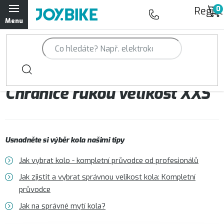
Přejít
Regist
na
obsah
Trailová kola Qayron
Horská kola Qayron
Chrániče rukou velikost XXS
Dámská horská kola Qayron
Předváděcí kola Qayron
Usnadněte si výběr kola našimi tipy
Rámy Qayron
Jak vybrat kolo - kompletní průvodce od profesionálů
Doplňky a oblečení Qayron
Jak zjistit a vybrat správnou velikost kola: Kompletní
průvodce
Kontakt
Servisní a výdejní místa
Magazín JOY.BIKE
Jak na správné mytí kola?
Moje objednávka