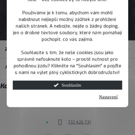
Používáme je k tomu, abychom vám mohli
nabídnout nejlepší možný zážitek z prohlížení
našich stránek. A nebojte, nejde o žádný doping,
jen o drobné textové soubory, které nám pomáhají
pochopit, co vás zajímá.
Z
Zákaznický servis
á
Souhlasíte s tím, že naše cookies jsou jako
správně nafouknuté kolo – prostě nutnost pro
p
pohodlnou jízdu? Klikněte na "Souhlasím" a pojďte
JOY.BIKE
a
s námi na výlet plný cyklistických dobrodružství!
t
Kontakt
Souhlasím
í
Nastavení
info
@
joybike.cz
732 426 731