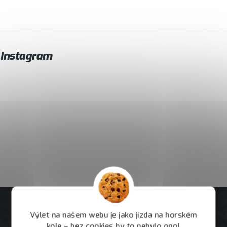
Instagram
Výlet na našem webu je jako jízda na horském
kole – bez cookies by to nebylo ono!