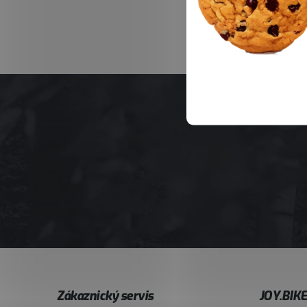
Z
Zákaznický servis
JOY.BIK