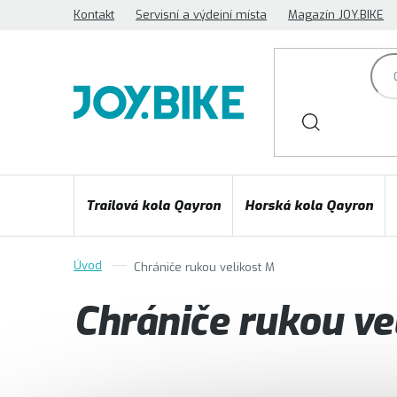
Přejít
Kontakt
Servisní a výdejní místa
Magazín JOY.BIKE
na
obsah
Trailová kola Qayron
Horská kola Qayron
Chrániče rukou velikost M
Chrániče rukou ve