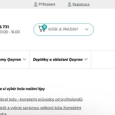
Přihlášení
Registrace
6 731
10:00 - 16:00
NÁKUPNÍ
KOŠÍK
my Qayron
Doplňky a oblečení Qayron
 si výběr kola našimi tipy
ybrat kolo - kompletní průvodce od profesionálů
jistit a vybrat správnou velikost kola: Kompletní
odce