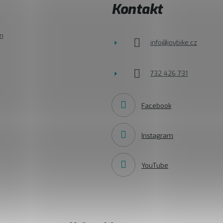
Kontakt
n
info
@
joybike.cz
732 426 731
Facebook
Instagram
YouTube