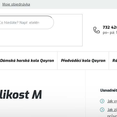
Moje objednávka
732 42
po– pá: 
Dámská horská kola Qayron
Předváděcí kola Qayron
Rá
likost M
Usnadněte
Jak v
Jak z
prův