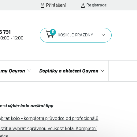
Přihlášení
Registrace
6 731
10:00 - 16:00
NÁKUPNÍ
KOŠÍK
my Qayron
Doplňky a oblečení Qayron
 si výběr kola našimi tipy
ybrat kolo - kompletní průvodce od profesionálů
jistit a vybrat správnou velikost kola: Kompletní
odce