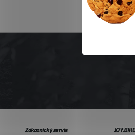
Z
Zákaznický servis
JOY.BIK