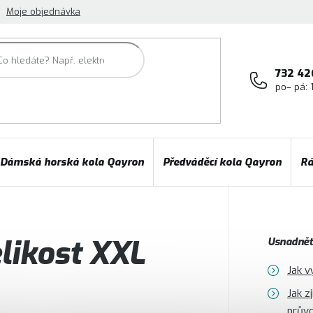
Moje objednávka
732 42
po– pá: 
Dámská horská kola Qayron
Předváděcí kola Qayron
Rá
likost XXL
Usnadněte
Jak v
Jak z
prův