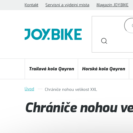
Přejít
Kontakt
Servisní a výdejní místa
Magazín JOY.BIKE
na
obsah
Trailová kola Qayron
Horská kola Qayron
Chrániče nohou velikost XXL
Chrániče nohou ve