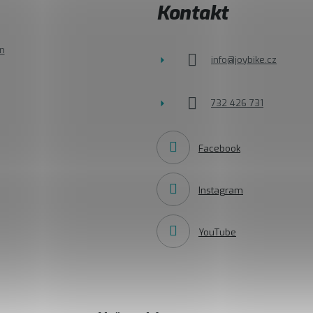
Kontakt
n
info
@
joybike.cz
732 426 731
Facebook
Instagram
YouTube