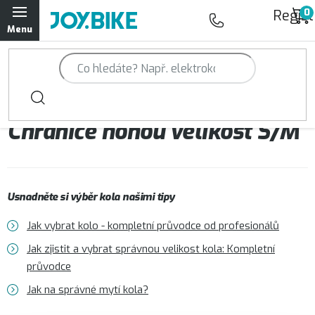
Přejít
Regist
na
obsah
Trailová kola Qayron
Horská kola Qayron
Chrániče nohou velikost S/M
Dámská horská kola Qayron
Předváděcí kola Qayron
Usnadněte si výběr kola našimi tipy
Rámy Qayron
Jak vybrat kolo - kompletní průvodce od profesionálů
Doplňky a oblečení Qayron
Jak zjistit a vybrat správnou velikost kola: Kompletní
průvodce
Kontakt
Servisní a výdejní místa
Magazín JOY.BIKE
Jak na správné mytí kola?
Moje objednávka