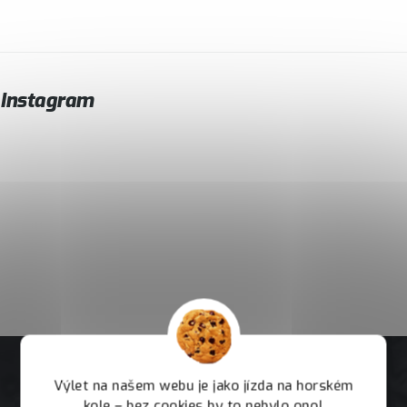
Instagram
Výlet na našem webu je jako jízda na horském
kole – bez cookies by to nebylo ono!