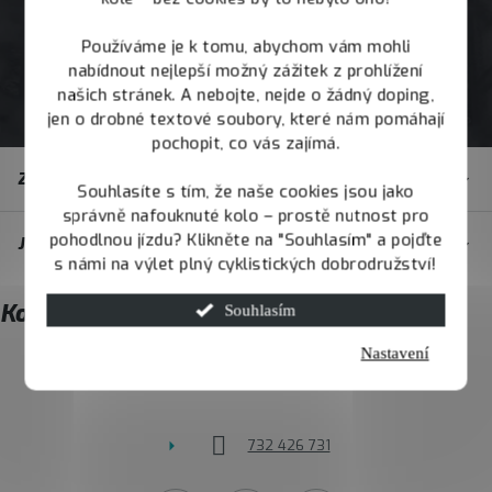
Používáme je k tomu, abychom vám mohli
nabídnout nejlepší možný zážitek z prohlížení
našich stránek. A nebojte, nejde o žádný doping,
jen o drobné textové soubory, které nám pomáhají
pochopit, co vás zajímá.
Z
Zákaznický servis
á
Souhlasíte s tím, že naše cookies jsou jako
správně nafouknuté kolo – prostě nutnost pro
p
pohodlnou jízdu? Klikněte na "Souhlasím" a pojďte
JOY.BIKE
a
s námi na výlet plný cyklistických dobrodružství!
t
Kontakt
Souhlasím
í
Nastavení
info
@
joybike.cz
732 426 731