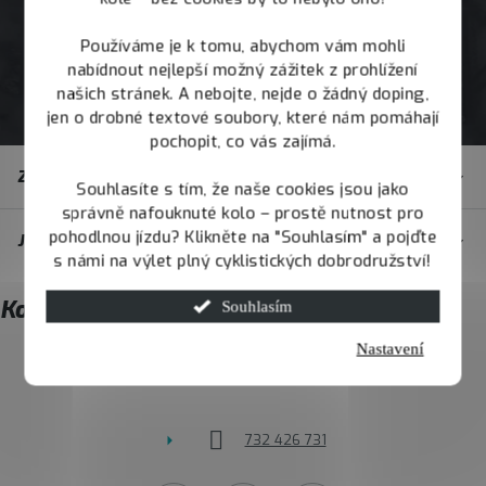
Používáme je k tomu, abychom vám mohli
nabídnout nejlepší možný zážitek z prohlížení
našich stránek. A nebojte, nejde o žádný doping,
jen o drobné textové soubory, které nám pomáhají
pochopit, co vás zajímá.
Z
Zákaznický servis
á
Souhlasíte s tím, že naše cookies jsou jako
správně nafouknuté kolo – prostě nutnost pro
p
pohodlnou jízdu? Klikněte na "Souhlasím" a pojďte
JOY.BIKE
a
s námi na výlet plný cyklistických dobrodružství!
t
Kontakt
Souhlasím
í
Nastavení
info
@
joybike.cz
732 426 731