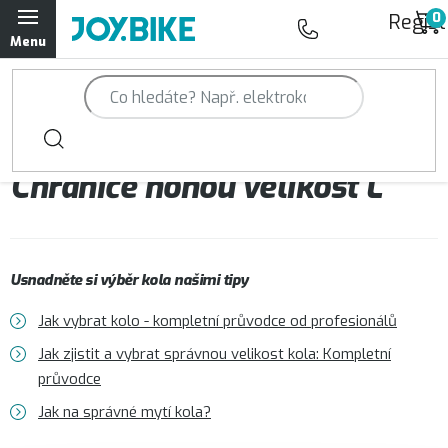
Přejít
Regist
na
obsah
Trailová kola Qayron
Horská kola Qayron
Chrániče nohou velikost L
Dámská horská kola Qayron
Předváděcí kola Qayron
Usnadněte si výběr kola našimi tipy
Rámy Qayron
Jak vybrat kolo - kompletní průvodce od profesionálů
Doplňky a oblečení Qayron
Jak zjistit a vybrat správnou velikost kola: Kompletní
průvodce
Kontakt
Servisní a výdejní místa
Magazín JOY.BIKE
Jak na správné mytí kola?
Moje objednávka