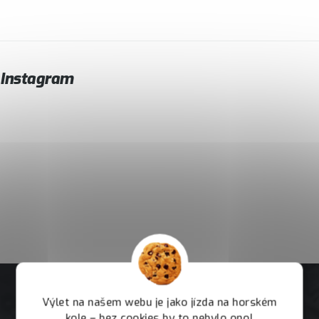
Instagram
Výlet na našem webu je jako jízda na horském
kole – bez cookies by to nebylo ono!