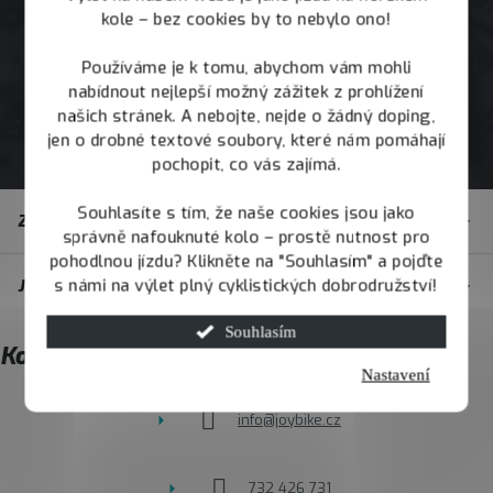
kole – bez cookies by to nebylo ono!
Používáme je k tomu, abychom vám mohli
nabídnout nejlepší možný zážitek z prohlížení
našich stránek. A nebojte, nejde o žádný doping,
jen o drobné textové soubory, které nám pomáhají
pochopit, co vás zajímá.
Z
Souhlasíte s tím, že naše cookies jsou jako
Zákaznický servis
á
správně nafouknuté kolo – prostě nutnost pro
pohodlnou jízdu? Klikněte na "Souhlasím" a pojďte
p
s námi na výlet plný cyklistických dobrodružství!
JOY.BIKE
a
t
Souhlasím
Kontakt
í
Nastavení
info
@
joybike.cz
732 426 731