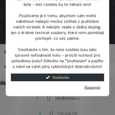
kole – bez cookies by to nebylo ono!
Používáme je k tomu, abychom vám mohli
nabídnout nejlepší možný zážitek z prohlížení
našich stránek. A nebojte, nejde o žádný doping,
jen o drobné textové soubory, které nám pomáhají
pochopit, co vás zajímá.
Z
Souhlasíte s tím, že naše cookies jsou jako
Zákaznický servis
á
správně nafouknuté kolo – prostě nutnost pro
pohodlnou jízdu? Klikněte na "Souhlasím" a pojďte
p
s námi na výlet plný cyklistických dobrodružství!
JOY.BIKE
a
t
Souhlasím
Kontakt
í
Nastavení
info
@
joybike.cz
732 426 731