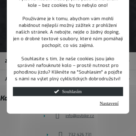
kole – bez cookies by to nebylo ono!
Používáme je k tomu, abychom vám mohli
nabídnout nejlepší možný zážitek z prohlížení
našich stránek. A nebojte, nejde o žádný doping,
jen o drobné textové soubory, které nám pomáhají
pochopit, co vás zajímá.
Z
Souhlasíte s tím, že naše cookies jsou jako
Zákaznický servis
á
správně nafouknuté kolo – prostě nutnost pro
pohodlnou jízdu? Klikněte na "Souhlasím" a pojďte
p
s námi na výlet plný cyklistických dobrodružství!
JOY.BIKE
a
t
Souhlasím
Kontakt
í
Nastavení
info
@
joybike.cz
732 426 731