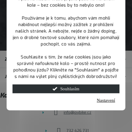
kole – bez cookies by to nebylo ono!
Používáme je k tomu, abychom vám mohli
nabídnout nejlepší možný zážitek z prohlížení
našich stránek. A nebojte, nejde o žádný doping,
jen o drobné textové soubory, které nám pomáhají
pochopit, co vás zajímá.
Z
Souhlasíte s tím, že naše cookies jsou jako
Zákaznický servis
á
správně nafouknuté kolo – prostě nutnost pro
pohodlnou jízdu? Klikněte na "Souhlasím" a pojďte
p
s námi na výlet plný cyklistických dobrodružství!
JOY.BIKE
a
t
Souhlasím
Kontakt
í
Nastavení
info
@
joybike.cz
732 426 731