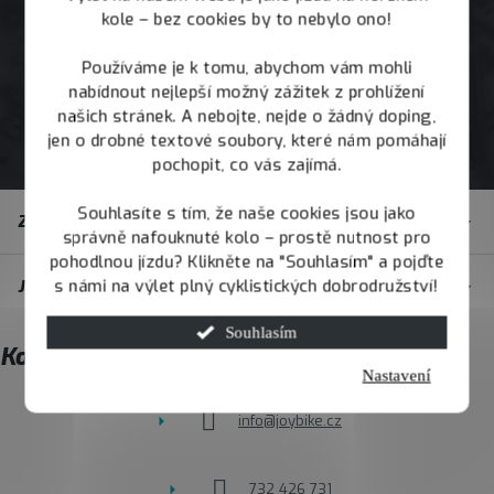
kole – bez cookies by to nebylo ono!
Používáme je k tomu, abychom vám mohli
nabídnout nejlepší možný zážitek z prohlížení
našich stránek. A nebojte, nejde o žádný doping,
jen o drobné textové soubory, které nám pomáhají
pochopit, co vás zajímá.
Z
Souhlasíte s tím, že naše cookies jsou jako
Zákaznický servis
á
správně nafouknuté kolo – prostě nutnost pro
pohodlnou jízdu? Klikněte na "Souhlasím" a pojďte
p
s námi na výlet plný cyklistických dobrodružství!
JOY.BIKE
a
t
Souhlasím
Kontakt
í
Nastavení
info
@
joybike.cz
732 426 731